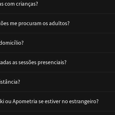
s com crianças?
ções me procuram os adultos?
domicílio?
zadas as sessões presenciais?
istância?
ki ou Apometria se estiver no estrangeiro?