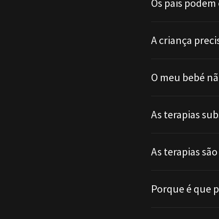
Os pais podem 
A criança preci
O meu bebé não
As terapias s
As terapias sã
Porque é que p