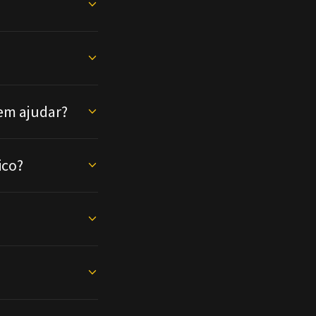
em ajudar?
ico?