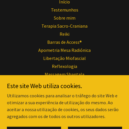
Início
Testemunhos
Sobre mim
Terapia Sacro-Craniana
Reiki
Barras de Access®
Apometria Mesa Radiónica
Libertação Miofascial
Reflexologia
Massagem Shantala
Sessões e Valores
Este site Web utiliza cookies.
Contactos
Utilizamos cookies para analisar o tráfego do site Web e
Perguntas Frequentes
otimizar a sua experiência de utilização do mesmo. Ao
Redes Sociais
aceitar a nossa utilização de cookies, os seus dados serão
Galeria de fotografias
agregados com os de todos os outros utilizadores.
Artigos & Entrevistas