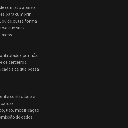
de contato abaixo.
ões para cumprir
, ou de outra forma
erve que suas
Unidos.
controlados por nós.
e de terceiros.
e cada site que possa
ente controlado e
guardas
ado, uso, modificação
nsmissão de dados