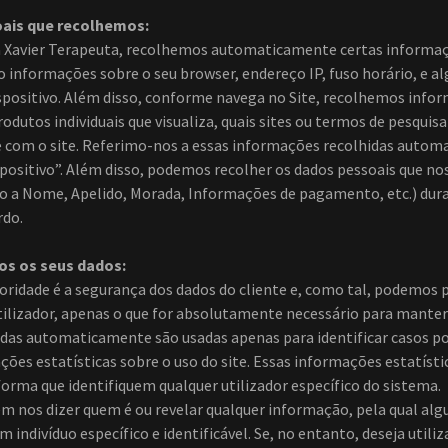
ais que recolhemos:
a Xavier Terapeuta, recolhemos automaticamente certas informaç
do informações sobre o seu browser, endereço IP, fuso horário, e a
ispositivo. Além disso, conforme navega no Site, recolhemos info
odutos individuais que visualiza, quais sites ou termos de pesquis
e com o site. Referimo-nos a essas informações recolhidas aut
positivo”. Além disso, podemos recolher os dados pessoais que nos
o a Nome, Apelido, Morada, Informações de pagamento, etc.) dura
rdo.
s os seus dados:
ioridade é a segurança dos dados do cliente e, como tal, podemos
ilizador, apenas o que for absolutamente necessário para manter 
das automaticamente são usadas apenas para identificar casos po
ões estatísticas sobre o uso do site. Essas informações estatísti
orma que identifiquem qualquer utilizador específico do sistema.
sem nos dizer quem é ou revelar qualquer informação, pela qual al
 indivíduo específico e identificável. Se, no entanto, deseja utili