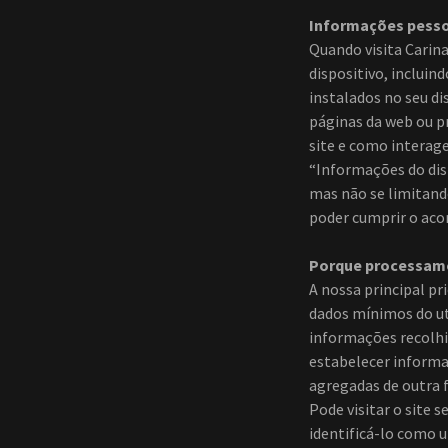
Informações pesso
Quando visita Carin
dispositivo, incluin
instalados no seu d
páginas da web ou pr
site e como interag
“Informações do dis
mas não se limitand
poder cumprir o aco
Porque processamo
A nossa principal pr
dados mínimos do ut
informações recolhi
estabelecer informaç
agregadas de outra f
Pode visitar o site 
identificá-lo como um