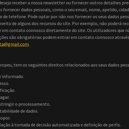
u deseja receber a nossa newsletter ou fornecer outros detalhes p
 fornecer dados pessoais, como o seu email, nome, apelido, cidade
 de telefone. Pode optar por não nos fornecer os seus dados pess
oveito de alguns dos recursos do site. Por exemplo, não poderá re
r em contato connosco diretamente do site. Os utilizadores que 
ções são obrigatórias podem entrar em contato connosco através
euta@gmail.com
.
ropeu, tem os seguintes direitos relacionados aos seus dados pess
er informado.
esso.
ificação.
pagar.
estringir o processamento.
rtabilidade de dados.
 opor.
lação à tomada de decisão automatizada e definição de perfis.