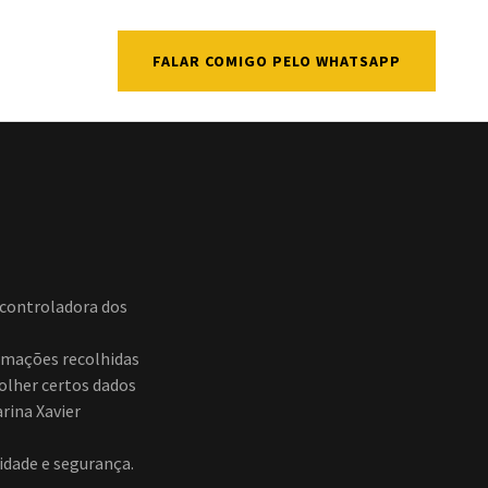
FALAR COMIGO PELO WHATSAPP
 controladora dos
rmações recolhidas
olher certos dados
arina Xavier
idade e segurança.