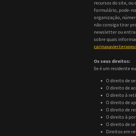
recursos do site, o
formulário, pode-nos
organização, número
não consiga tirar pr
newsletter ou entra
sobre quais informa
carinaxavier.terap
Os seus direitos:
Se é um residente eu
O direito de s
O direito de ac
O direito à ret
O direito de a
O direito de r
O direito à po
O direito de se
Direitos em re