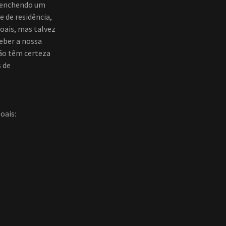
reenchendo um
 de residência,
oais, mas talvez
ceber a nossa
não têm certeza
 de
oais: