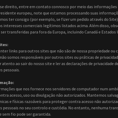
esse direito, entre em contato connosco por meio das informações 
 residente europeu, note que estamos processando suas informaç
mos ter consigo (por exemplo, se fizer um pedido através do Site)
s interesses comerciais legítimos listados acima. Além disso, obs
er transferidas para fora da Europa, incluindo Canadá e Estados 
ites:
nter links para outros sites que não são de nossa propriedade ou 
 não somos responsáveis por outros sites ou práticas de privacidad
 atento ao sair do nosso site e ler as declarações de privacidade d
s pessoais.
rmação:
rmações que nos fornece nos servidores de computador num ambi
ontra acesso, uso ou divulgação não autorizados. Mantemos salva
nicas e físicas razoáveis para proteger contra acesso não autoriz
os pessoais no seu controlo e custódia. No entanto, nenhuma tra
e sem fio pode ser garantida.