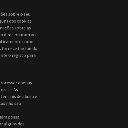
ões sobre o seu
lguns dos cookies
rmações sobre as
a o direcionaram ao
omaticamente como
 fornece (incluindo,
nte o registo para
 processar apenas
o site. As
tenciais de abuso e
cas não são
guém possa
zar alguns dos