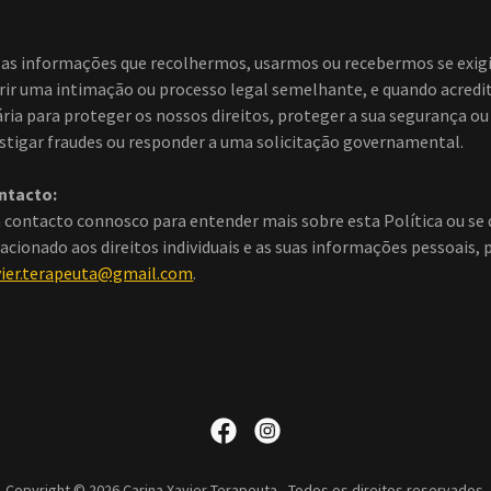
as informações que recolhermos, usarmos ou recebermos se exigi
rir uma intimação ou processo legal semelhante, e quando acredit
ria para proteger os nossos direitos, proteger a sua segurança ou
estigar fraudes ou responder a uma solicitação governamental.
ntacto:
 contacto connosco para entender mais sobre esta Política ou se q
acionado aos direitos individuais e as suas informações pessoais,
vier.terapeuta@gmail.com
.
Copyright © 2026 Carina Xavier Terapeuta - Todos os direitos reservados.